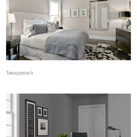
Тиккурила h