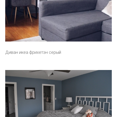
Диван икеа фрихетэн серый