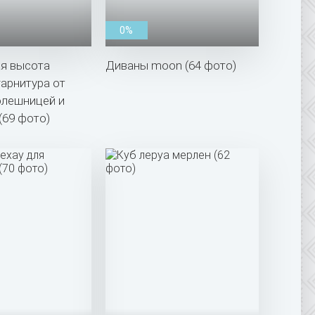
0%
я высота
Диваны moon (64 фото)
гарнитура от
олешницей и
(69 фото)