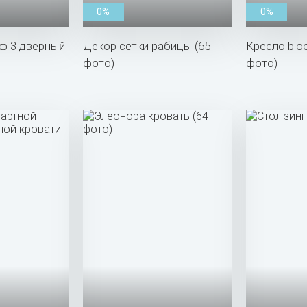
0%
0%
ф 3 дверный
Декор сетки рабицы (65
Кресло bloo
фото)
фото)