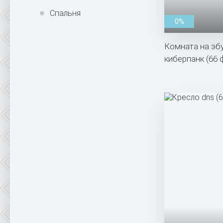
Спальня
0%
Комната на эб
киберпанк (66 