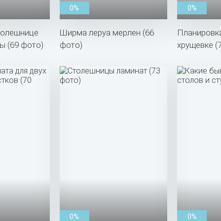
0%
0%
толешнице
Ширма леруа мерлен (66
Планировка
ы (69 фото)
фото)
хрущевке (
0%
0%