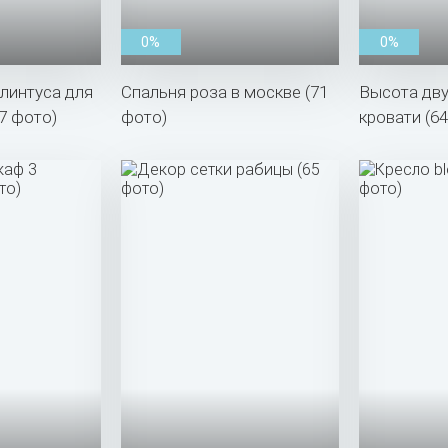
0%
0%
линтуса для
Спальня роза в москве (71
Высота дв
7 фото)
фото)
кровати (6