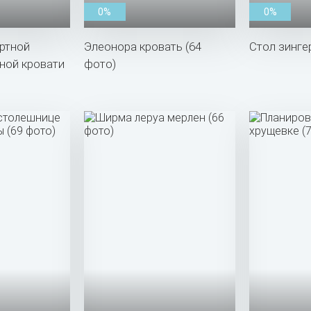
0%
0%
ртной
Элеонора кровать (64
Стол зинге
ной кровати
фото)