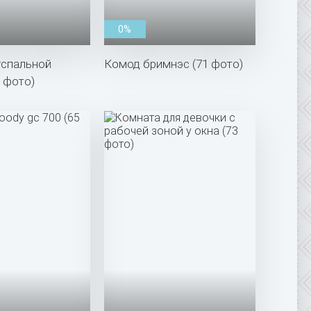
0%
успальной
Комод бримнэс (71 фото)
4 фото)