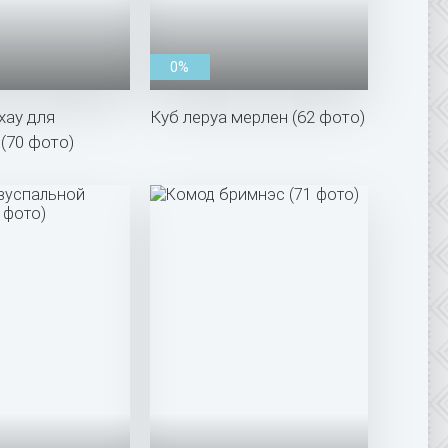
0%
хау для
Куб леруа мерлен (62 фото)
(70 фото)